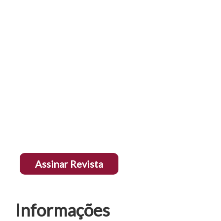
A RBDPro tem por objetivo fomentar o debate
científico, em âmbito nacional e internacional, e
assegurar a divulgação de ideias inovadoras e
capazes de colaborar com o desenvolvimento da
ciência processual, prestando, com isso,
benefícios sociais.
Apresenta, em seus artigos e resenhas, grande
parte da comunidade jurídica que se dedica à
construção desta ciência.
Assinar Revista
Informações